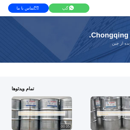
گپ
تماس با ما
Chongqing 
ده از چین
تمام ویدئوها
00:05