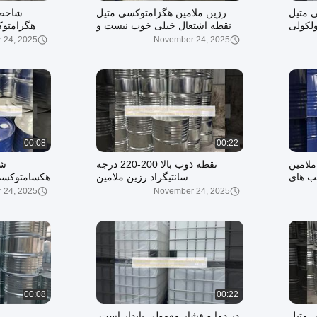
 متیل
رزین ملامین هگزامتوکسی متیل
شاخص
ولکولی
نقطه اشتعال خیلی خوب نیست و
هگزامتوک
ویسکوزیته هم
 24, 2025
November 24, 2025
00:08
00:22
لامین
نقطه ذوب بالا 200-220 درجه
شا
ب های
سانتیگراد رزین ملامین
هکسامتوکسی 
اندگار
هگزامتوکسی متیل سمی در صورت
 24, 2025
November 24, 2025
بلعیدن مضر است نقطه جوش ندارد
00:08
00:22
 متیل
در دما و فشار معمولی پایدار است.