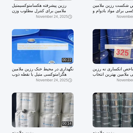
 شکست رزین ملامین
رزین پیشرفته هکسامتوکسیمتیل
سی برای مواد بادوام و
ملامین برای کنترل مطلوب وزن
محکم
مولکولی و ارزش pH
November 24, 2025
November
00:22
خص انكساری نه رزین
نگهداری در محیط خنک رزین ملامین
ملامین بهترین انتخاب
هگزامتوکسی متیل با نقطه ذوب
برای کاربردهای پوشش
200-220 درجه سانتیگراد
November 24, 2025
November
00:14
رزین ملامینه
رزین ملامینه