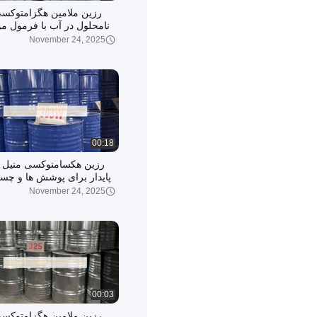
رزین ملامین هگزامتوکسی
نامحلول در آب با فرمول م
C9H18N6O6 و باقیمانده ≤1.0ppm
November 24, 2025
00:18
رزین هکسامتوکسی متیل م
پایدار برای پوشش ها و چس
م
November 24, 2025
00:03
رزین ملامین هگزامتوکسی