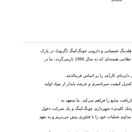
ینگ شیمیایی و دارویی چونگ‌کینگ (گروه)، در پارک
شیمیایی بای‌تائو، منطقه فولیگ، چونگ‌کینگ واقع شده است. با به ارث بردن روحیه دقیق صنعت نظامی هسته‌ای که به سال 1966 بازمی‌گردد، ما در
یره‌ای کارآمد را بر اساس فرمالدئید،
، کنترل کیفیت سرتاسری و عرضه پایدار از مواد اولیه
بز که امکان بازیافت منابع را فراهم می‌کند، ما متعهد به
کوچک کلیدی» شهرداری چونگ‌کینگ و یک شرکت «غول
اوم عملیات خود را با فناوری پیش می‌بریم و به تعهد