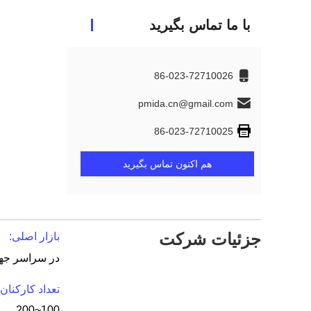
با ما تماس بگیرید
86-023-72710026
pmida.cn@gmail.com
86-023-72710025
هم اکنون تماس بگیرید
جزئیات شرکت
بازار اصلی:
در سراسر جه
تعداد کارکنان:
100~200