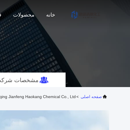
خانه
محصولات
ف
مشخصات شرک
صفحه اصلی
>
Chongqing Jianfeng Haokang Chemical Co., Ltd. مشخ