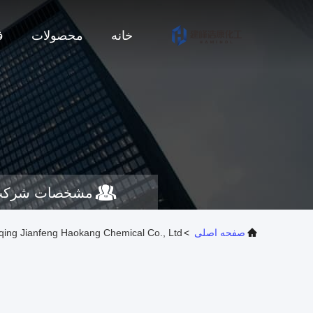
خانه
محصولات
ف
مشخصات شرک
صفحه اصلی
>
Chongqing Jianfeng Haokang Chemical Co., Ltd. مشخ