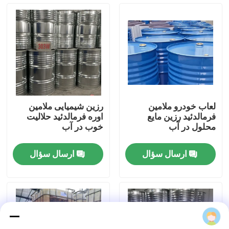
دربارهی ما
کارخانه تور
کنترل کیفیت
لعاب خودرو ملامین
رزین شیمیایی ملامین
فرمالدئید رزین مایع
اوره فرمالدئید حلالیت
تماس با ما
محلول در آب
خوب در آب
ارسال سؤال
ارسال سؤال
اخبار
بلوگ
درخواست نقل قول