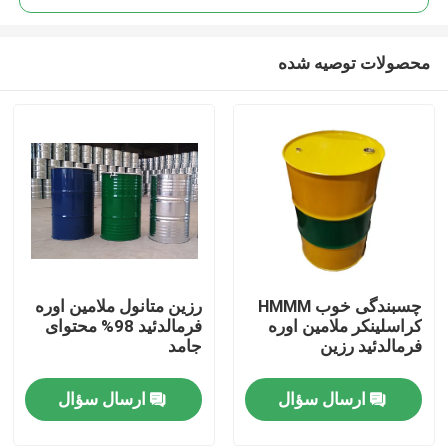
محصولات توصیه شده
چسبندگی خوب HMMM
رزین متانول ملامین اوره
خانه
کراسلینکر ملامین اوره
فرمالدئید 98% محتوای
فرمالدئید رزین
جامد
محصولات
ارسال سؤال
ارسال سؤال
فیلم های