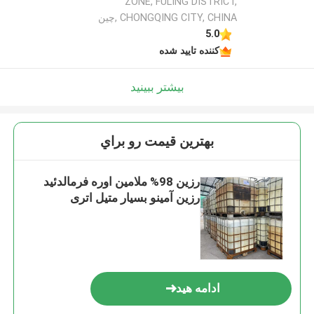
ZONE, FULING DISTRICT,
CHONGQING CITY, CHINA ,چین
5.0
کننده تایید شده
بیشتر ببینید
بهترين قيمت رو براي
رزین 98% ملامین اوره فرمالدئید
رزین آمینو بسیار متیل اتری
ادامه هید