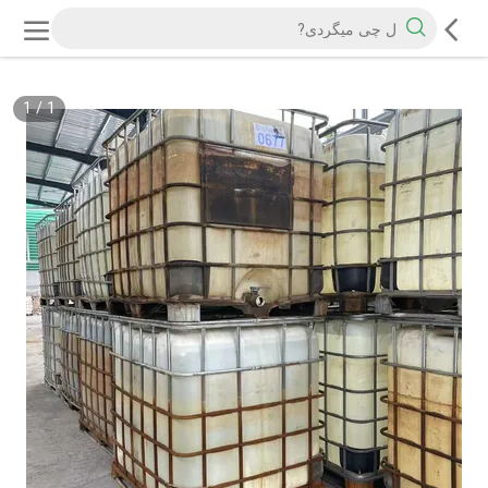
1
/
1