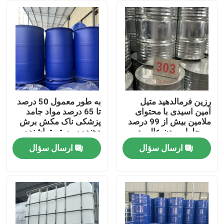
رزین فرمالدهید متیل
به طور معمول 50 درصد
آمین اسیدی با محتوای
تا 65 درصد مواد جامد
ملامین بیش از 99 درصد
پزشکی ناک مکش برش
و محلول بودن عالی در
دهنده سیستم تراشنده
آب
قدرت جراحی سوراخ
ارسال سؤال
ارسال سؤال
ارائه عملیات جراحی
خانه
محصولات
فیلم های