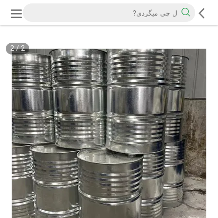
2
/
2