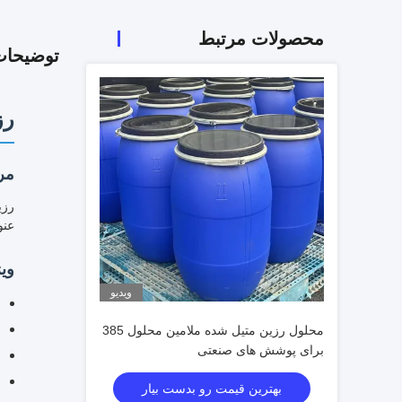
محصولات مرتبط
توضیحا
رز
مر
عنو
وی
ویدیو
محلول رزین متیل شده ملامین محلول 385
برای پوشش های صنعتی
بهترین قیمت رو بدست بیار