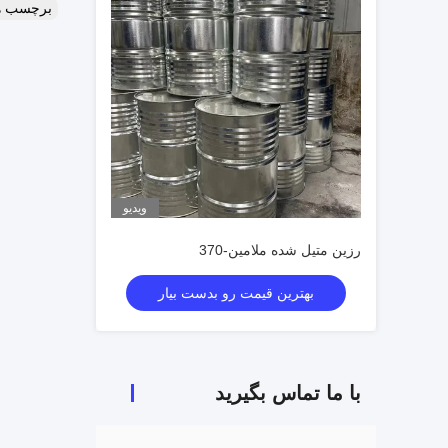
برچسب ه
ویدیو
رزین متیل شده ملامین-370
بهترین قیمت رو بدست بیار
با ما تماس بگیرید