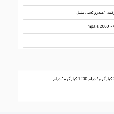
وکسی/هیدروکسی متیل
6
درام