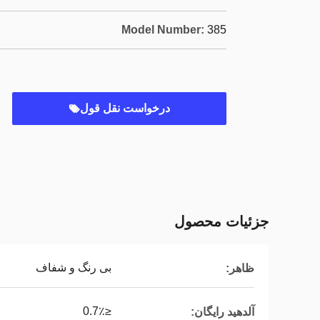
Model Number:
385
درخواست نقل قول
جزئیات محصول
بی رنگ و شفاف
ظاهر:
≤0.7٪
آلدهید رایگان: