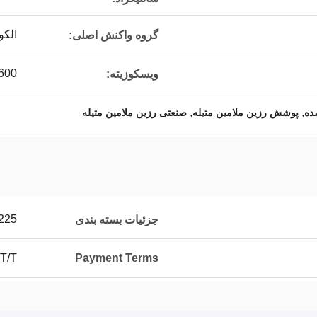
الک
گروه واکنش اصلی:
00 ~ 2000 mpa·s
ویسکوزیته:
,
,
ده
پوشش رزین ملامین متیله
صنعتی رزین ملامین متیله
225 کیلوگرم / درام 1200 کیلوگرم / 
جزئیات بسته بندی
T/T
Payment Terms