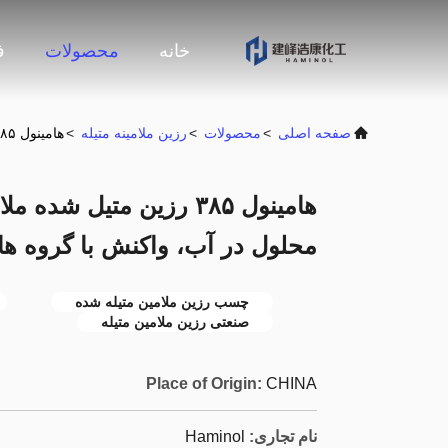
خانه
محصولات
ف
صفحه اصلی
>
محصولات
>
رزین ملامینه متیله
>
هامینول ۳۸۵ رزین متیل شده ملامین - سرعت خشک شدن، محلول در آب، واکنش با گروه های هیدروکسیل و کاربوکسیل
هامینول ۳۸۵ رزین متیل
محلول در آب، واکنش با گروه ه
چسب رزین ملامین متیله شده
صنعتی رزین ملامین متیله
Place of Origin:
CHINA
نام تجاری:
Haminol