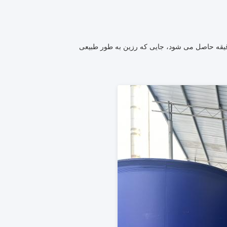
 عملکرد در شرایط پخت استاندارد 120-150 درجه سانتیگراد به مدت 15 دقیقه حاصل می شود، جایی که رزین به طور طبیعی