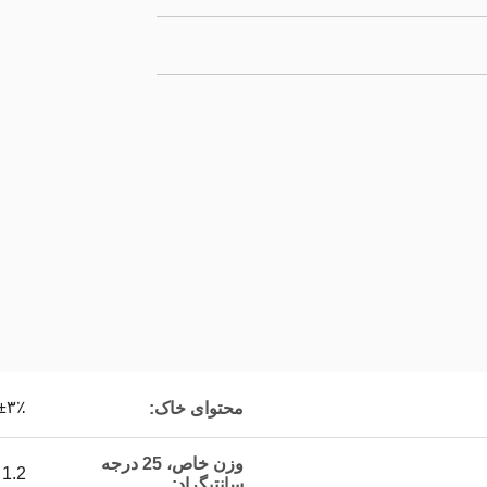
±۳٪
محتوای خاک:
وزن خاص، 25 درجه
1.2
سانتیگراد: