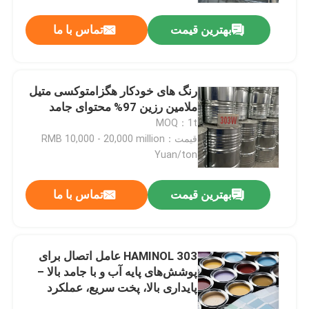
بهترین قیمت
تماس با ما
رنگ های خودکار هگزامتوکسی متیل
ملامین رزین 97% محتوای جامد
MOQ：1t
قیمت：RMB 10,000 - 20,000 million
Yuan/ton
بهترین قیمت
تماس با ما
خانه
HAMINOL 303 عامل اتصال برای
محصولات
پوشش‌های پایه آب و با جامد بالا –
پایداری بالا، پخت سریع، عملکرد
متعادل فیلم
فیلم های