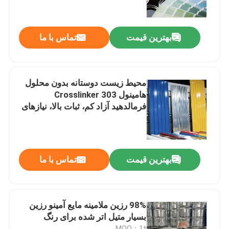
دربارهی ما
بهترین قیمت
تماس با ما
کارخانه تور
محیط زیست دوستانه بدون محلول
کنترل کیفیت
هامینول 303 Crosslinker ️
فرمالدهید آزاد کم، ثبات بالا، نیازهای
محیط زیست پوشش صنعتی را
تماس با ما
برآورده می کند
اخبار
بهترین قیمت
تماس با ما
Blog
98% رزین ملامینه مایع آمینو رزین
بسیار متیل اتر شده برای رنگ
درخواست نقل قول
MOQ：1t