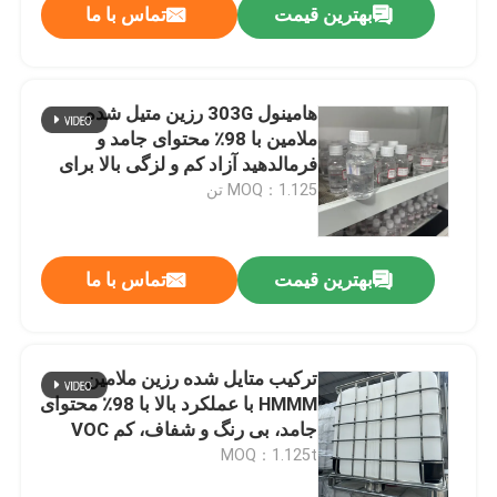
بهترین قیمت
تماس با ما
هامینول 303G رزین متیل شده
ملامین با 98٪ محتوای جامد و
فرمالدهید آزاد کم و لزگی بالا برای
پوشش
MOQ：1.125 تن
بهترین قیمت
تماس با ما
ترکیب متایل شده رزین ملامین
HMMM با عملکرد بالا با 98٪ محتوای
جامد، بی رنگ و شفاف، کم VOC
برای پوشش های صنعتی
MOQ：1.125t