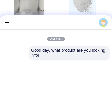
Cas 1017-56-7
تری متیلول ملامین
Trimethylol Melamine
کریستالی سفید برای مواد
TMM پودر رزین ملامین
تکمیل کننده لباس
فرمالدئید
6:51 AM
بهترین قیمت
بهترین قیمت
Good day, what product are you looking 
for?
تماس با ما
تماس با ما
بیشتر ببینید
خانه
دربارهی ما
تماس با ما
Desktop Site
نقشه سایت
سیاست حفظ حریم خصوصی