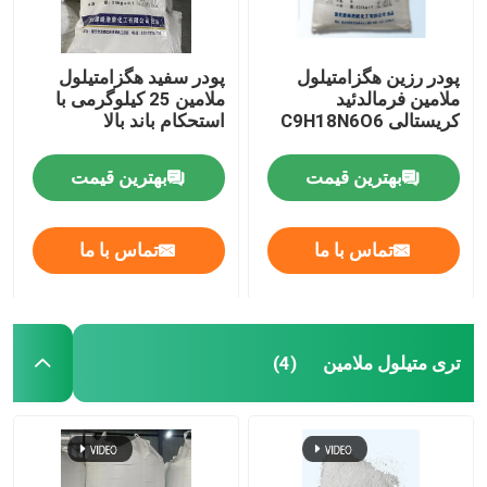
پودر رزین هگزامتیلول
پودر سفید هگزامتیلول
ملامین فرمالدئید
ملامین 25 کیلوگرمی با
کریستالی C9H18N6O6
استحکام باند بالا
بهترین قیمت
بهترین قیمت
تماس با ما
تماس با ما
تری متیلول ملامین
(4)