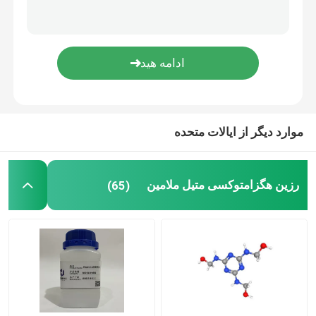
پوشش رزین ملامینه
آمینو کراسلینکر
رزین ملامین فرمالدئید بوتیله
موارد دیگر از ایالات متحده
رزین ملامین فرمالدئید
رزین هگزامتوکسی متیل ملامین
(65)
رزین HMMM
آمینو رزین
پارافورمالدئید