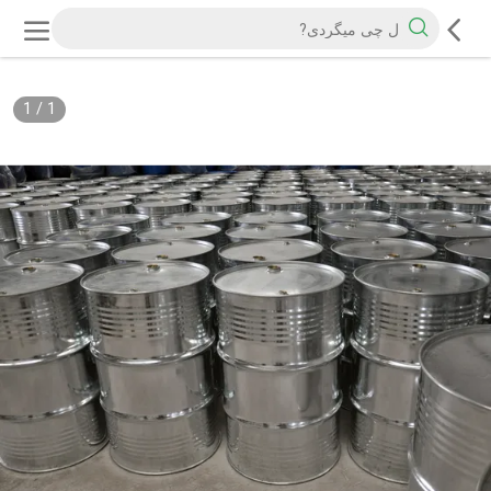
1
/
1