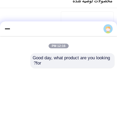
محصولات توصیه شده
12:16 PM
Good day, what product are you looking 
for?
رزین ملمین فرمالدئید N-
Butylated Automotive
Coating Amino Resin
خانه
ارسال سؤال
محصولات
خانه
دربارهی ما
تماس با ما
Desktop Site
فیلم های
نقشه سایت
سیاست حفظ حریم خصوصی