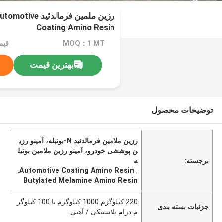
رزین ملمین فرمالدئی
Coating Amino Resin
MOQ：1 MT
قیم
بهترین قیمت
توضیحات محصول
رزین ملامین فرمالدئید N-بوتیله، آمینو رزی
ن پوششی خودرو، آمینو رزین ملامین بوتیل
برجسته:
ه
,
Automotive Coating Amino Resin
,
Butylated Melamine Amino Resin
220 کیلوگرم 1000 کیلوگرم یا 100 کیلوگر
جزئیات بسته بندی
م درام پلاستیکی / آهنی