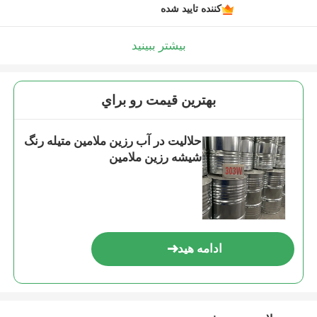
کننده تایید شده
بیشتر ببینید
بهترين قيمت رو براي
حلالیت در آب رزین ملامین متیله رنگ
شیشه رزین ملامین
ادامه هید