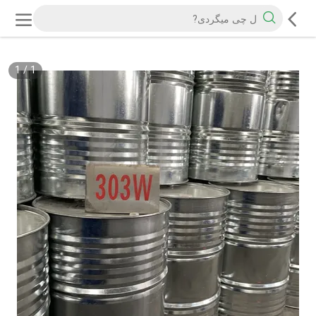
1
/
1