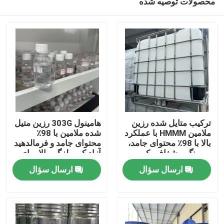
محصولات توصیه شده
ترکیب متایل شده رزین
هامینول 303G رزین متیل
ملامین HMMM با عملکرد
شده ملامین با 98٪
بالا با 98٪ محتوای جامد،
محتوای جامد و فرمالدهید
بی رنگ و شفاف، کم
آزاد کم و لزگی بالا برای
خانه
VOC برای پوشش های
پوشش
ارسال سؤال
ارسال سؤال
صنعتی
محصولات
فیلم های