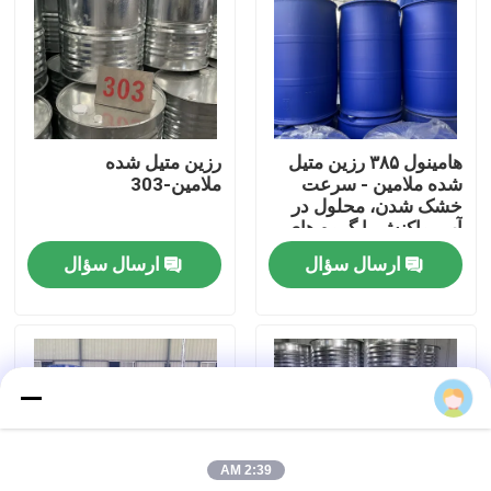
دربارهی ما
کارخانه تور
هامینول ۳۸۵ رزین متیل
رزین متیل شده
شده ملامین - سرعت
ملامین-303
کنترل کیفیت
خشک شدن، محلول در
آب، واکنش با گروه های
هیدروکسیل و کاربوکسیل
ارسال سؤال
ارسال سؤال
تماس با ما
اخبار
بلوگ
2:39 AM
درخواست نقل قول