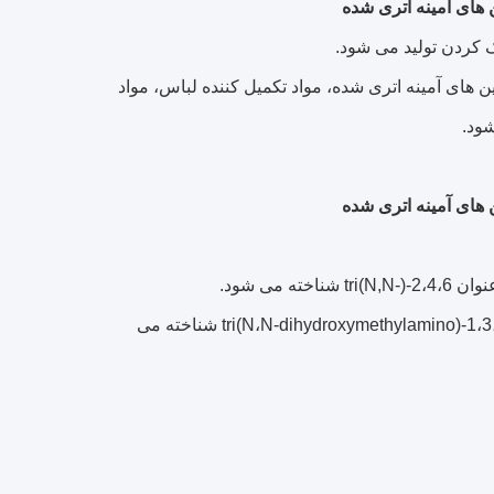
ک کردن تولید می شود.
ی کند.در تولید چسب با کارایی بالا A، مواد واسطه برای چسب RA، رزین های آمینه اتری شده، مواد تکمیل کننده لباس، مواد
شود.
دی هیدروکسی متیل آمینو)-1،3،5-تریازین.همچنین به عنوان 2،4،6-tri(N،N-dihydroxymethylamino)-1،3،5-triazine شناخته می