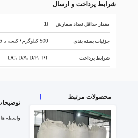
شرایط پرداخت و ارسال
1t
مقدار حداقل تعداد سفارش
500 کیلوگرم / کیسه یا 25 کیلوگرم / کیسه
جزئیات بسته بندی
L/C، D/A، D/P، T/T
شرایط پرداخت
محصولات مرتبط
توضیحا
واسطه های هگزامتی