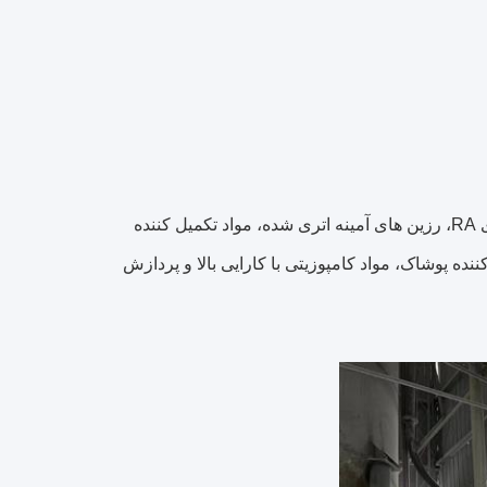
موارد استفاده: در تولید چسب های با کارایی بالا A، واسطه ها برای چسب های RA، رزین های آمینه اتری شده، مواد تکمیل کننده
ننده پوشاک، مواد کامپوزیتی با کارایی بالا و پردازش