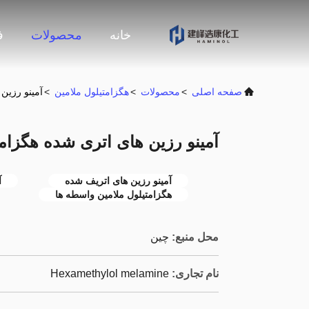
خانه
محصولات
ف
صفحه اصلی
>
محصولات
>
هگزامتیلول ملامین
>
آمینو رزین
آمینو رزین های اتری شده هگزام
آمینو رزین های اتریف شده
آ
هگزامتیلول ملامین واسطه ها
محل منبع:
چین
نام تجاری:
Hexamethylol melamine