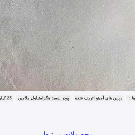
ا：
رزین های آمینو اتریف شده
پودر سفید هگزامتیلول ملامین
25 کیلوگرم هگزامتیلول ملامین
محصولات مرتبط