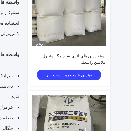
واسطه های هگزامتی
سنتز: از و
کامپوزیتی 
ویدیو
واسطه های هگزامتی
آمینو رزین های اتری شده هگزامتیلول
ملامین واسطه
بهترین قیمت رو بدست بیار
مترادف ها: 2،4،6-tris(dihydroxymethylamino)-1،3،5-triazine، هم
شود.
فرمول مولکولی: 6O6
نقطه ذوب: 163 تا 164 
چگالی: 1.821 گرم در میلی ل