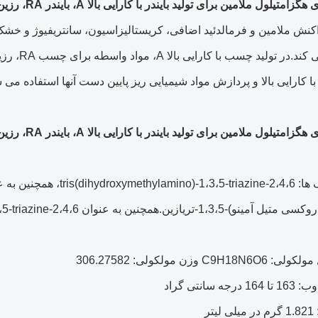
لول ملامین برای تولید بایندر با کارایی بالا A، بایندر RA، رزین های آمینه اتری شده
اکنش ملامین و فرمالدئید اضافی، کریستالیزاسیون، سانتریفیوژ و خش
استفاده م
با کارایی بالا و پردازش مواد شیمیایی ریز پایین دست آنها استفاده می 
لول ملامین برای تولید بایندر با کارایی بالا A، بایندر RA، رزین های آمینه اتری شده
چنین به عنوان 2،4،6-tri(N,N-) شناخته می شود.
C9H18N وزن مولکولی: 306.27582
درجه سانتی گراد
یتر