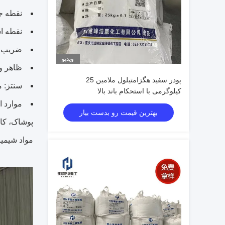
نقطه جوش: 1.821 گ
نقطه اشتعال: 27582
ضریب شک
ویدیو
ظاهر و 
پودر سفید هگزامتیلول ملامین 25
سنتز: م
کیلوگرمی با استحکام باند بالا
بهترین قیمت رو بدست بیار
پوشاک، کام
مواد شیمیا