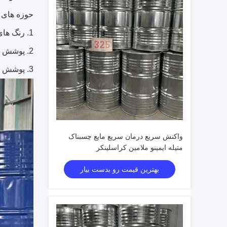
حوزه های ک
1. رنگ های پخت صنعتی عمومی.
2. پوشش قوطی و کویل.
3. پوشش های چوبی شفاف تحت کاتالیز اسیدی.
واکنش سریع درمان سریع مایع چسبناک
متیله ایمینو ملامین کراسلینکر
بهترین قیمت رو بدست بیار