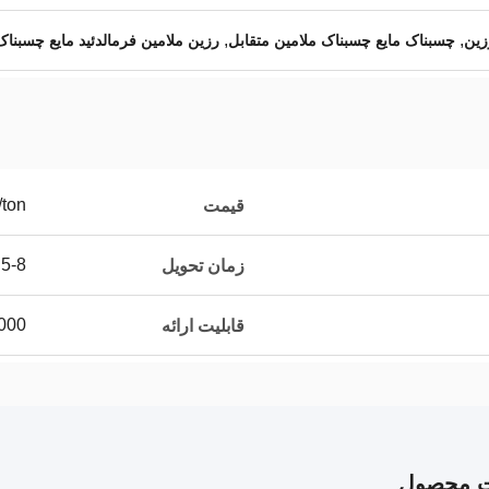
,
,
چسبناک مایع چسبناک ملامین متقابل
رزین ملامین فرمالدئید مایع چسبناک
/ton
قیمت
5-8 روز کاری
زمان تحویل
1000 تن در
قابلیت ارائه
ت محصول