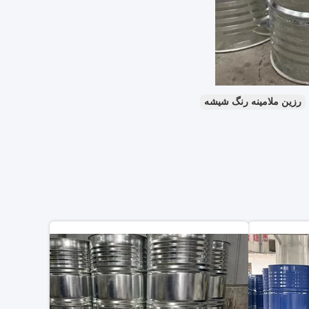
رزین ملامینه رنگ شیشه