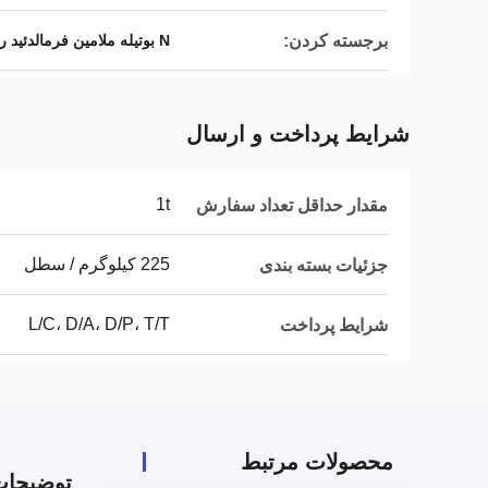
برجسته کردن:
N بوتیله ملامین فرمالدئید رزین
شرایط پرداخت و ارسال
1t
مقدار حداقل تعداد سفارش
225 کیلوگرم / سطل
جزئیات بسته بندی
L/C، D/A، D/P، T/T
شرایط پرداخت
محصولات مرتبط
توضیحا