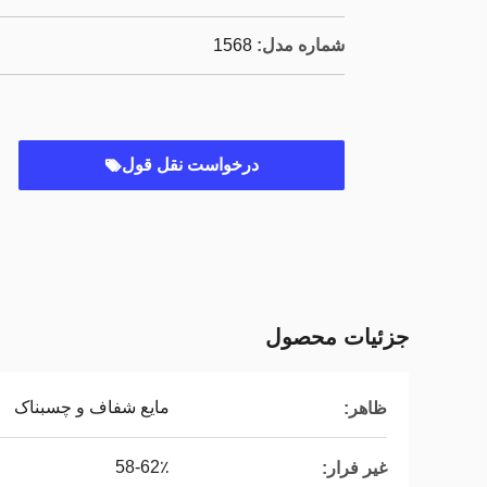
شماره مدل:
1568
درخواست نقل قول
جزئیات محصول
مایع شفاف و چسبناک
ظاهر:
58-62٪
غیر فرار: