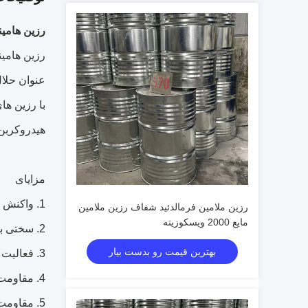
رزین هامینول 1586 حاوی رزین ملامین فرمالدئید n-بوتانول 60±2% از ن
هیدروکربن 
مزایای
1. واکنش سریع پخت
رزین ملامین فرمالدئید شفاف رزین ملامین
مایع 2000 ویسکوزیته
2. سختی بالا
بهترین قیمت رو بدست بیار
3. فعالیت زیاد
4. مقاومت خوب در برابر آب
5. مقاومت شیمیایی خوب