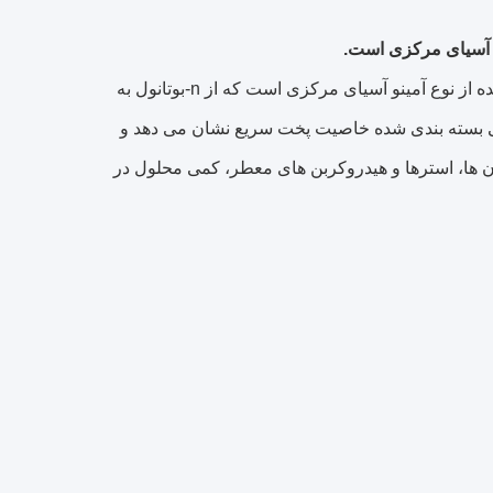
رزین هامینول 1586 حاوی 2±60 درصد رزین ملامین فرمالدئید n-بوتانول اتری شده از نوع آمینو آسیای مرکزی است که از n-بوتانول به
1 در سیستم های رنگ مغناطیسی بسته بندی شده خاصیت پخت سریع نشان می دهد و
158 کاملاً محلول در الکل ها، کتون ها، استرها و هیدروکربن های معطر، کمی محلول در