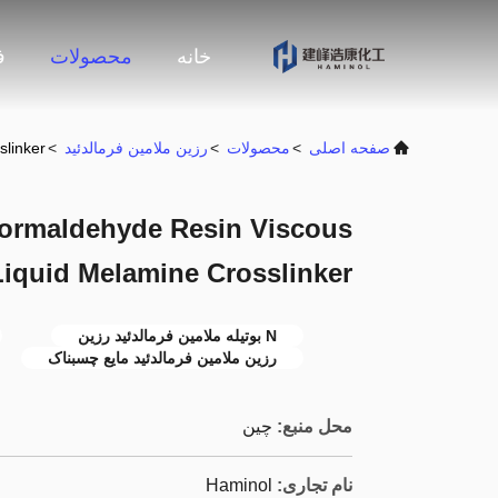
خانه
محصولات
ف
صفحه اصلی
>
محصولات
>
رزین ملامین فرمالدئید
>
slinker
Formaldehyde Resin Viscous
Liquid Melamine Crosslinker
N بوتیله ملامین فرمالدئید رزین
رزین ملامین فرمالدئید مایع چسبناک
محل منبع:
چین
نام تجاری:
Haminol