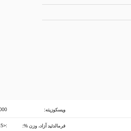
000
ویسکوزیته:
:<1.5
فرمالدئید آزاد، وزن %: