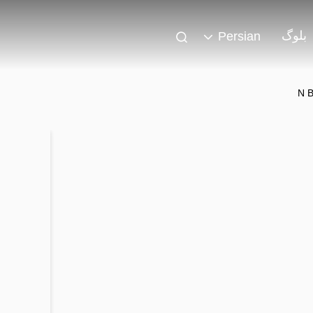
بلوگ
Persian
N B