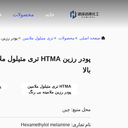
خانه
محصولات
ف
صفحه اصلی
>
محصولات
>
تری متیلول ملامین
>
پودر رزین HTMA تری متیلول ملامین بی رنگ با استحکام باند بالا
پودر رزین HTMA تری 
بالا
HTMA تری متیلول ملامین
پ
پودر رزین ملامینه بی رنگ
محل منبع:
چین
نام تجاری:
Hexamethylol melamine