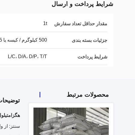
شرایط پرداخت و ارسال
1t
مقدار حداقل تعداد سفارش
500 کیلوگرم / کیسه یا 25 کیلوگرم / کیسه
جزئیات بسته بندی
L/C، D/A، D/P، T/T
شرایط پرداخت
محصولات مرتبط
توضیحا
هگزامتیلول
سنتز: از و