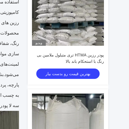
کامپوزیتی 
رزین های ه
محصولات پ
ویدیو
رنگ، شفاف
سازی مواد،
پودر رزین HTMA تری متیلول ملامین بی
رنگ با استحکام باند بالا
لمینت‌های 
بهترین قیمت رو بدست بیار
می‌شود.بنا
پارچه، پرد
به چسب اور
سه لا پود