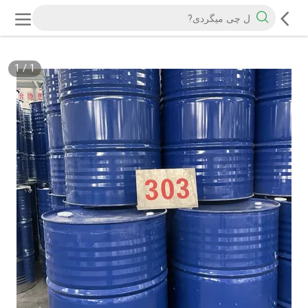
1
/
1