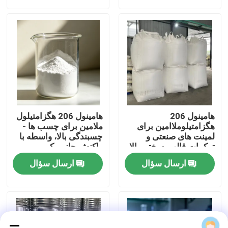
دربارهی ما
کارخانه تور
کنترل کیفیت
هامینول 206
هامینول 206 هگزامتیلول
تماس با ما
هگزامتیلوملاامین برای
ملامین برای چسب ها -
لمینت های صنعتی و
چسبندگی بالا، واسطه با
ترکیبات قالب ️ سختی بالا،
واکنش جانبی کم
عایق بندی بالا
اخبار
ارسال سؤال
ارسال سؤال
بلوگ
درخواست نقل قول