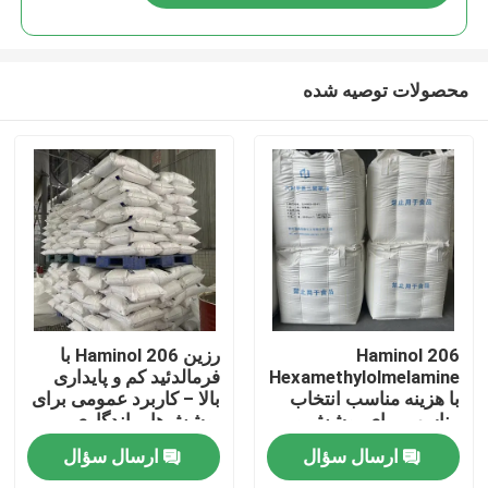
محصولات توصیه شده
خانه
Haminol 206
رزین Haminol 206 با
Hexamethylolmelamine
فرمالدئید کم و پایداری
با هزینه مناسب انتخاب
بالا – کاربرد عمومی برای
محصولات
مناسب برای پوشش و
پوشش‌ها، ماندگاری
چسب
طولانی
ارسال سؤال
ارسال سؤال
فیلم های