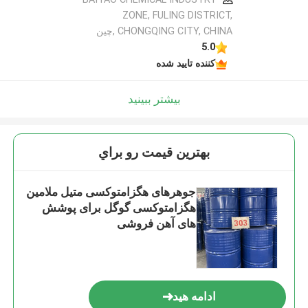
ZONE, FULING DISTRICT,
CHONGQING CITY, CHINA ,چین
5.0
کننده تایید شده
بیشتر ببینید
بهترين قيمت رو براي
جوهرهای هگزامتوکسی متیل ملامین
هگزامتوکسی گوگل برای پوشش
های آهن فروشی
ادامه هید