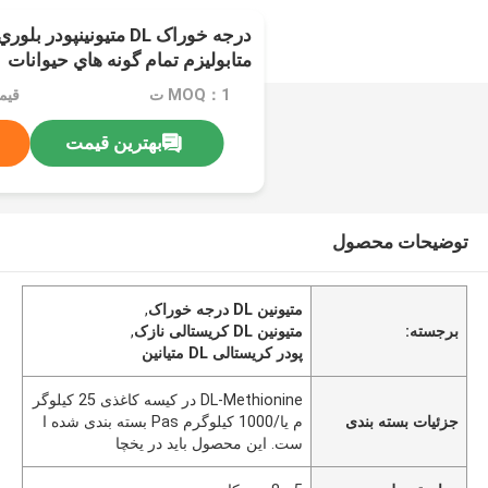
درجه خوراک DL متيونينپود
متابوليزم تمام گونه هاي حيوانات
MOQ：1 ت
بهترین قیمت
توضیحات محصول
متیونین DL درجه خوراک
,
برجسته:
متیونین DL کریستالی نازک
,
پودر کریستالی DL متیانین
DL-Methionine در کیسه کاغذی 25 کیلوگر
جزئیات بسته بندی
م یا/1000 کیلوگرم Pas بسته بندی شده ا
ست. این محصول باید در یخچا