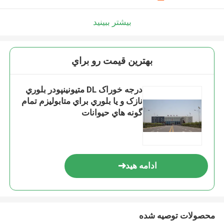
بیشتر ببینید
بهترين قيمت رو براي
درجه خوراک DL متيونينپودر بلوري
نازک و يا بلوري براي متابوليزم تمام
گونه هاي حيوانات
ادامه هید
محصولات توصیه شده