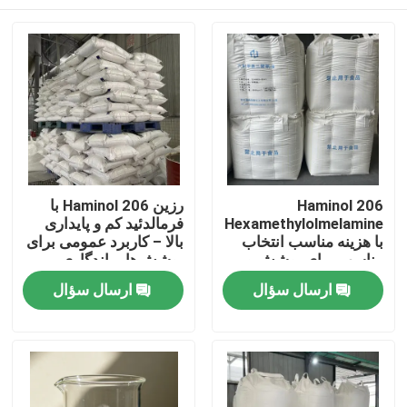
Haminol 206
رزین Haminol 206 با
Hexamethylolmelamine
فرمالدئید کم و پایداری
با هزینه مناسب انتخاب
بالا – کاربرد عمومی برای
مناسب برای پوشش و
پوشش‌ها، ماندگاری
چسب
طولانی
خانه
ارسال سؤال
ارسال سؤال
محصولات
فیلم های