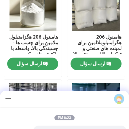
دربارهی ما
کارخانه تور
هامینول 206
هامینول 206 هگزامتیلول
هگزامتیلوملاامین برای
ملامین برای چسب ها -
لمینت های صنعتی و
چسبندگی بالا، واسطه با
کنترل کیفیت
ترکیبات قالب ️ سختی بالا،
واکنش جانبی کم
عایق بندی بالا
ارسال سؤال
ارسال سؤال
تماس با ما
اخبار
بلوگ
6:23 PM
درخواست نقل قول