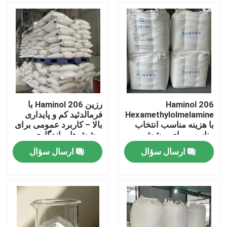
Haminol 206
رزین Haminol 206 با
Hexamethylolmelamine
فرمالدئید کم و پایداری
با هزینه مناسب انتخاب
بالا – کاربرد عمومی برای
مناسب برای پوشش و
پوشش‌ها، ماندگاری
چسب
طولانی
ارسال سؤال
ارسال سؤال
خانه
محصولات
فیلم های