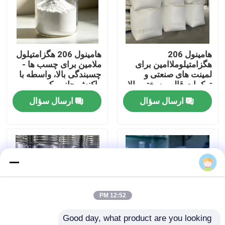
دربارهی ما
هامینول 206
هامینول 206 هگزامتیلول
کارخانه تور
هگزامتیلوملاامین برای
ملامین برای چسب ها -
لمینت های صنعتی و
چسبندگی بالا، واسطه با
ترکیبات قالب ️ سختی بالا،
واکنش جانبی کم
کنترل کیفیت
عایق بندی بالا
ارسال سؤال
ارسال سؤال
تماس با ما
اخبار
بلوگ
12:52 PM
Good day, what product are you looking 
درخواست نقل قول