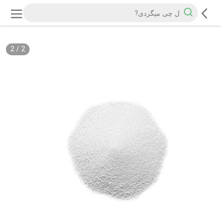
2
/
2