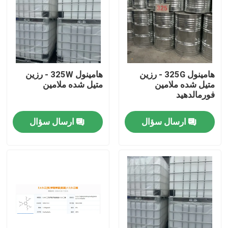
هامینول 325G - رزین
هامینول 325W - رزین
متیل شده ملامین
متیل شده ملامین
فورمالدهید
ارسال سؤال
ارسال سؤال
خانه
محصولات
فیلم های