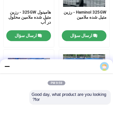
Haminol 325GW - رزین
هامینول 325GW - رزین
دربارهی ما
متیل شده ملامین
متیل شده ملامین محلول
در آب
کارخانه تور
ارسال سؤال
ارسال سؤال
کنترل کیفیت
تماس با ما
اخبار
9:59 PM
Blog
Good day, what product are you looking 
for?
هامینول ۳۲۷ - رزین
رزین های متیلیزه شده
ملامین / رزین آمینه
ملامین با مقدار بسیار
درخواست نقل قول
زیاد ایمین هامینول 327