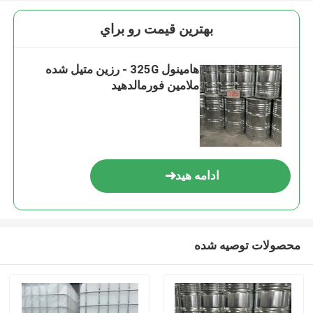
بهترين قيمت رو براي
هامینول 325G - رزین متیل شده
ملامین فورمالدهید
ادامه هید
محصولات توصیه شده