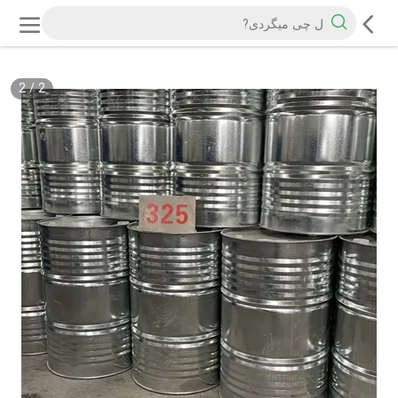
2
/
2