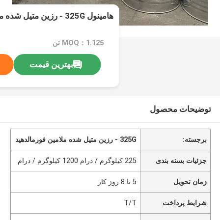
هامینول 325G - رزین متیل شده ملامین فورمالدهید
MOQ：1.125 تن
بهترین قیمت
توضیحات محصول
برجسته:
325G - رزین متیل شده ملامین فورمالدهید
جزئیات بسته بندی
225 کیلوگرم / درام 1200 کیلوگرم / درام
زمان تحویل
5 تا 8 روز کار
شرایط پرداخت
T/T