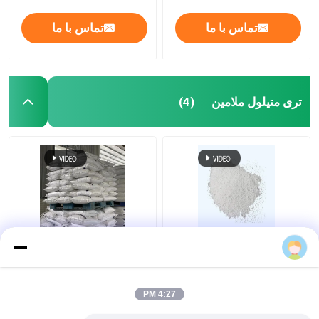
تماس با ما
تماس با ما
تری متیلول ملامین
(4)
Cas 1017-56-7
پودر رزین HTMA تری
Trimethylol Melamine
متیلول ملامین بی رنگ با
TMM پودر رزین ملامین
استحکام باند بالا
فرمالدئید
4:27 PM
بهترین قیمت
بهترین قیمت