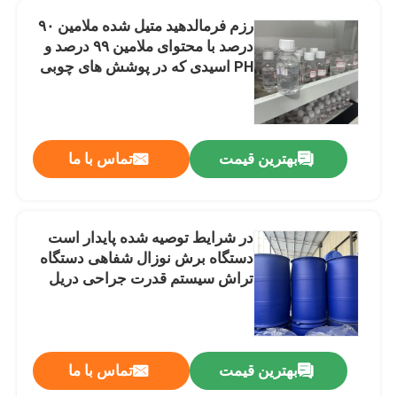
رزم فرمالدهید متیل شده ملامین ۹۰
درصد با محتوای ملامین ۹۹ درصد و
دربارهی ما
PH اسیدی که در پوشش های چوبی
استفاده می شود
کارخانه تور
بهترین قیمت
تماس با ما
کنترل کیفیت
تماس با ما
در شرایط توصیه شده پایدار است
دستگاه برش نوزال شفاهی دستگاه
اخبار
تراش سیستم قدرت جراحی دریل
اطمینان از عملکرد
درخواست نقل قول
بهترین قیمت
تماس با ما
رزین هگزامتوکسی متیل ملامین