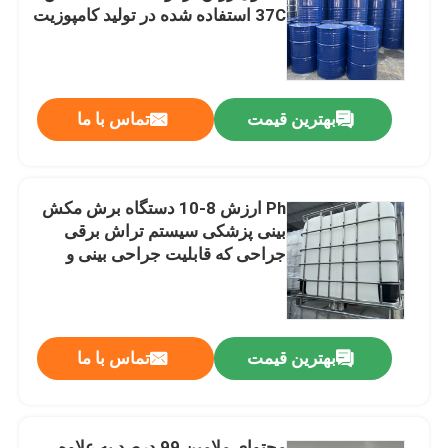
37C استفاده شده در تولید کامپوزیت
و پوشش های کاغذ
بهترین قیمت
تماس با ما
Ph ارزش 8-10 دستگاه برش مکش
بینی پزشکی سیستم تراش برقی
جراحی که قابلیت جراحی بینی و
مکش را ارائه می دهد
بهترین قیمت
تماس با ما
محتوای ملامین 99 درصد به علاوه