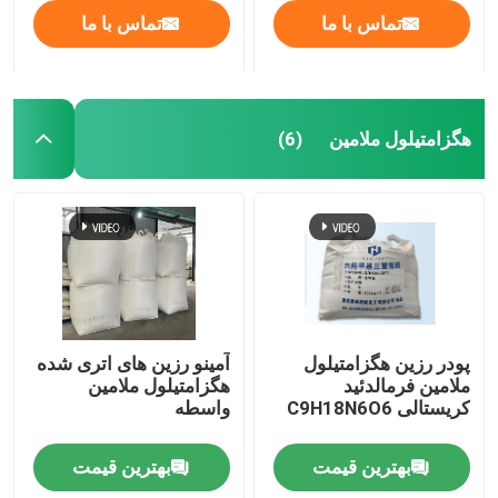
تماس با ما
تماس با ما
هگزامتیلول ملامین
(6)
پودر رزین هگزامتیلول
آمینو رزین های اتری شده
ملامین فرمالدئید
هگزامتیلول ملامین
کریستالی C9H18N6O6
واسطه
بهترین قیمت
بهترین قیمت