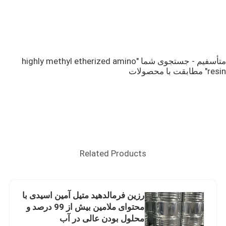
متأسفیم - جستجوی شما "highly methyl etherized amino
resin" مطابقت با محصولات
Related Products
رزین فرمالدهید متیل آمین اسیدی با
محتوای ملامین بیش از 99 درصد و
محلول بودن عالی در آب