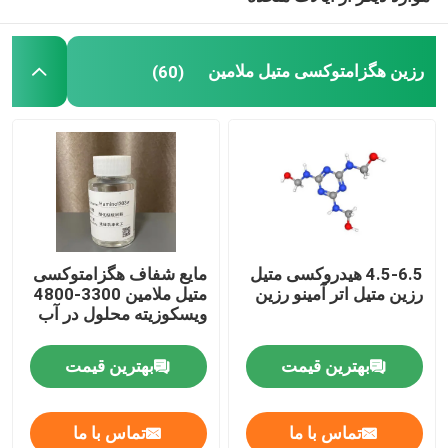
آمینو کراسلینکر
رزین هگزامتوکسی متیل ملامین
(60)
رزین ملامین فرمالدئید بوتیله
رزین ملامین فرمالدئید
رزین HMMM
4.5-6.5 هیدروکسی متیل
مایع شفاف هگزامتوکسی
رزین متیل اتر آمینو رزین
متیل ملامین 3300-4800
آمینو رزین
ویسکوزیته محلول در آب
پارافورمالدئید
بهترین قیمت
بهترین قیمت
تماس با ما
تماس با ما