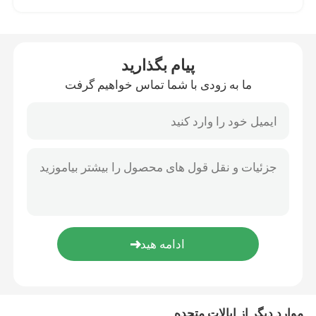
رزین متیله ملامین فرمالدئید
پیام بگذارید
رزین ملامینه متیله
ما به زودی با شما تماس خواهیم گرفت
هگزامتیلول ملامین
تری متیلول ملامین
رزین ملامین اوره فرمالدئید
کراسلینکر ملامینه
پوشش رزین ملامینه
موارد دیگر از ایالات متحده