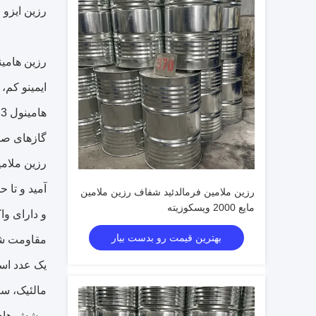
رزین ایزو ب
ایمینو کم،
گازهای صنع
آمید و تا 
رزین ملامین فرمالدئید شفاف رزین ملامین
مایع 2000 ویسکوزیته
و دارای وا
بهترین قیمت رو بدست بیار
مقاومت شیم
یک عدد اسی
مالئیک، سی
پوشش های کاتالیز شد