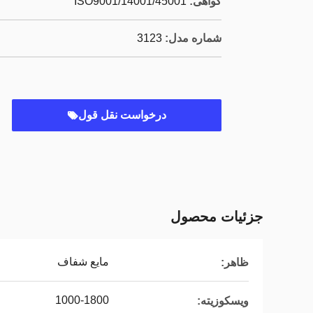
گواهی:
ISO9001/14001/45001
شماره مدل:
3123
درخواست نقل قول
جزئیات محصول
مایع شفاف
ظاهر:
1000-1800
ویسکوزیته: