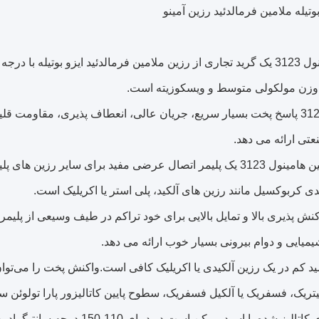
وتیله ملامین فرمالدئید رزین آمینو
رزین هامینول 3123 یک گرید تجاری از رزین ملامین فرمالدئید ایزو بوت
 وزن مولکولی متوسط ​​و ویسکوزیته است.
هامینول 3123 پاسخ پخت بسیار سریع، جریان عالی، انعطاف پذیری، مقاو
تی ارائه می دهد.
رزین ملامین هامینول 3123 یک پلیمر اتصال عرضی مفید برای سای
حدی کربوکسیل مانند رزین های آلکید، پلی استر یا اکریلیک است.
کنش پذیری بالا و تمایل بالایی برای خود تراکم در طیف وسیعی از پلی
یایی و دوام بیرونی بسیار خوب ارائه می دهد.
د کم در یک رزین آلکیدی یا اکریلیک کافی است.واکنش پخت را می‌توان
تریک، فسفریک یا آلکیل فسفریک، سطوح پایین کاتالیزور پارا تولوئن سو
ه با اسید ممکن است در دمای 110-150 درجه سانتیگراد به مدت 15-20 دقیقه پخت شوند.