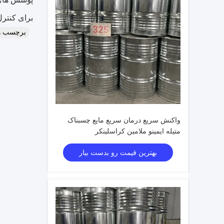
برای کنترل پ
برچسب ه
واکنش سریع درمان سریع مایع چسبناک
متیله ایمینو ملامین کراسلینکر
بهترین قیمت رو بدست بیار